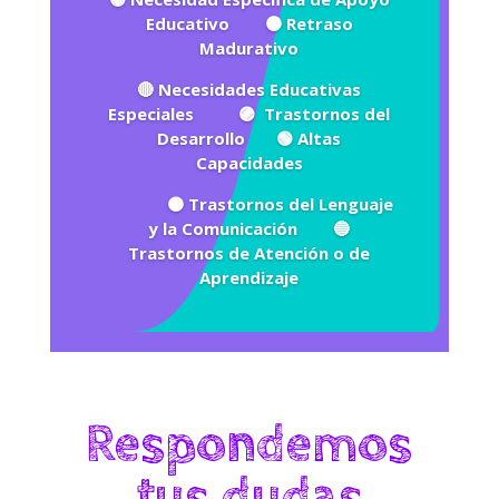
Educativo 🟠 Retraso
Madurativo
🔴 Necesidades Educativas
Especiales 🟣 Trastornos del
Desarrollo 🟢 Altas
Capacidades
🟤 Trastornos del Lenguaje
y la Comunicación 🔵
Trastornos de Atención o de
Aprendizaje
Respondemos
tus dudas