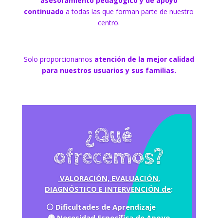
asesoramiento pedagógico y de apoyo
continuado
a todas las que forman parte de nuestro
centro.
Solo proporcionamos
atención de la mejor calidad
para nuestros usuarios y sus familias.
¿Qué
ofrecemos?
VALORACIÓN, EVALUACIÓN,
DIAGNÓSTICO E INTERVENCIÓN de
:
⚪️ Dificultades de Aprendizaje
🟡 Necesidad Específica de Apoyo