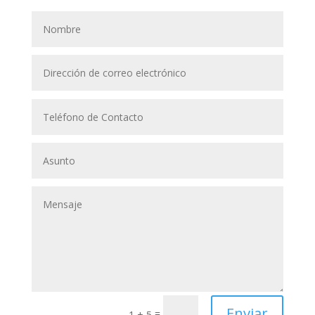
Enviar
=
1 + 5