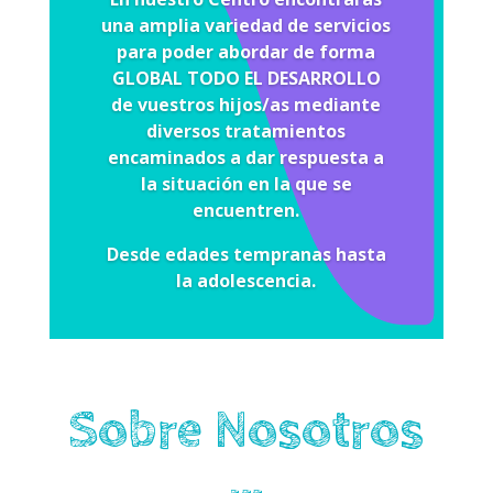
una amplia variedad de servicios
para poder abordar de forma
GLOBAL TODO EL DESARROLLO
de vuestros hijos/as mediante
diversos tratamientos
encaminados a dar respuesta a
la situación en la que se
encuentren.
Desde edades tempranas hasta
la adolescencia.
Sobre Nosotros
…