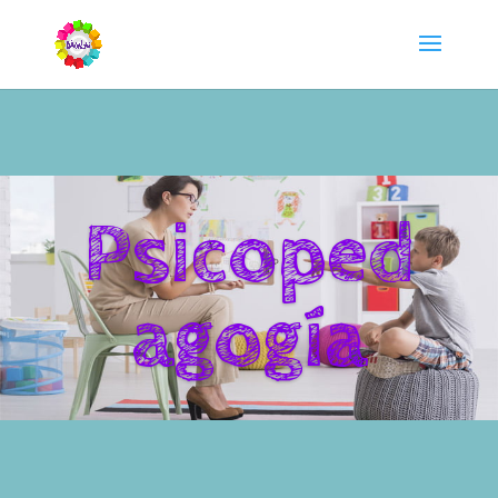
Psicoped
agogía