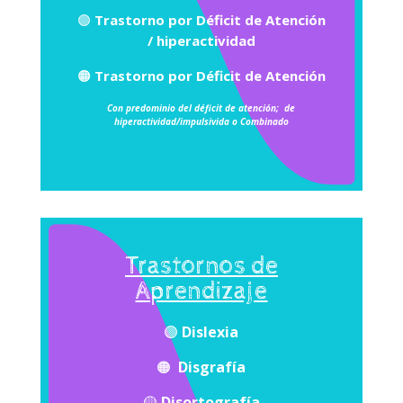
🟣
Trastorno por Déficit de Atención
/ hiperactividad
🟠
Trastorno por Déficit de Atención
Con predominio del déficit de atención;
de
hiperactividad/impulsivida o Combinado
Trastornos de
Aprendizaje
🟣
Dislexia
🟠
Disgrafía
🟡
Disortografía