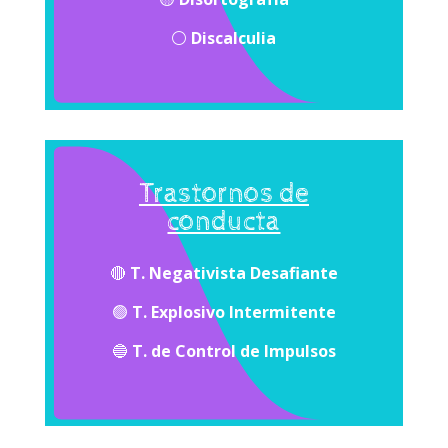
⚪️
Discalculia
Trastornos de
conducta
🔴
T. Negativista Desafiante
🟢
T. Explosivo Intermitente
🔵
T. de Control de Impulsos